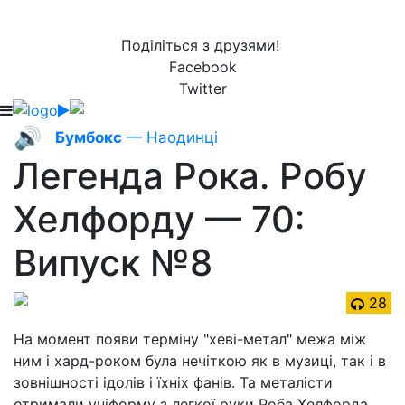
Поділіться з друзями!
Facebook
Twitter
🔊
Бумбокс
— Наодинці
Легенда Рока. Робу
Хелфорду — 70:
Випуск №8
28
На момент появи терміну "хеві-метал" межа між
ним і хард-роком була нечіткою як в музиці, так і в
зовнішності ідолів і їхніх фанів. Та металісти
отримали уніформу з легкої руки Роба Хелфорда.