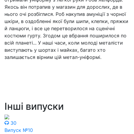
Якось він потрапив у магазин для дорослих, де в
нього очі розбіглися. Роб накупив амуніції з чорної
шкіри, в оздобленні якої були шипи, клепки, пряжки
й ланцюги, і все це перетворилося на сценічні
костюми гурту. Згодом це вбрання поширилося по
всій планеті... У наші часи, коли молоді металісти
виступають у шортах і майках, багато хто
залишається вірним цій метал-уніформі.
Інші випуски
30
Випуск №10