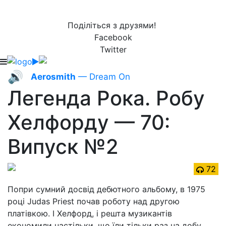
Поділіться з друзями!
Facebook
Twitter
🔊
Aerosmith
— Dream On
Легенда Рока. Робу
Хелфорду — 70:
Випуск №2
72
Попри сумний досвід дебютного альбому, в 1975
році Judas Priest почав роботу над другою
платівкою. І Хелфорд, і решта музикантів
економили настільки, що їли тільки раз на добу.