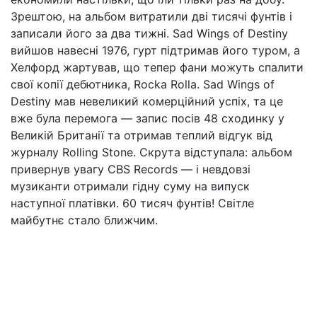
Зрештою, на альбом витратили дві тисячі фунтів і
записали його за два тижні. Sad Wings of Destiny
вийшов навесні 1976, гурт підтримав його туром, а
Хелфорд жартував, що тепер фани можуть спалити
свої копії дебютника, Rocka Rolla. Sad Wings of
Destiny мав невеликий комерційний успіх, та це
вже була перемога — запис посів 48 сходинку у
Великій Британії та отримав теплий відгук від
журналу Rolling Stone. Скрута відступала: альбом
привернув увагу CBS Records — і невдовзі
музиканти отримали гідну суму на випуск
наступної платівки. 60 тисяч фунтів! Світле
майбутнє стало ближчим.