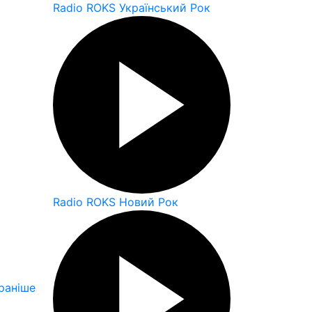
Radio ROKS Український Рок
Radio ROKS Новий Рок
раніше