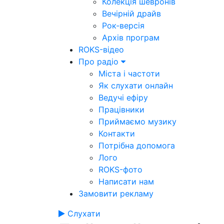
Колекція шевронів
Вечірній драйв
Рок-версія
Архів програм
ROKS-відео
Про радіо
Міста і частоти
Як слухати онлайн
Ведучі ефіру
Працівники
Приймаємо музику
Контакти
Потрібна допомога
Лого
ROKS-фото
Написати нам
Замовити рекламу
Слухати