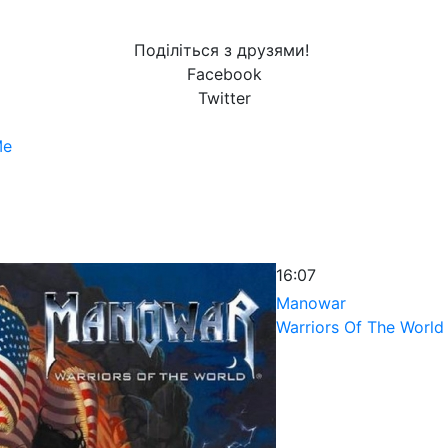
Поділіться з друзями!
Facebook
Twitter
Me
16:07
Manowar
Warriors Of The World