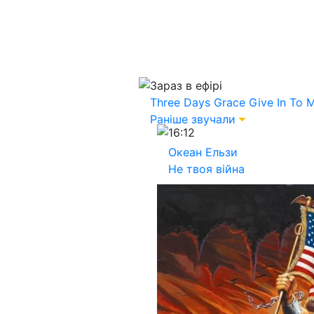
Зараз в ефірі
Three Days Grace
Give In To 
Раніше звучали
16:12
Океан Ельзи
Не твоя війна