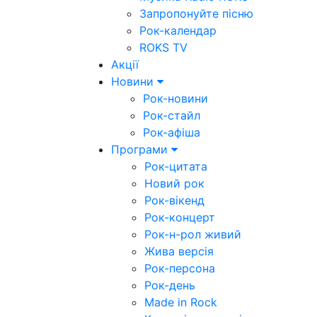
Запропонуйте пісню
Рок-календар
ROKS TV
Акції
Новини
Рок-новини
Рок-стайл
Рок-афіша
Програми
Рок-цитата
Новий рок
Рок-вікенд
Рок-концерт
Рок-н-рол живий
Жива версія
Рок-персона
Рок-день
Made in Rock