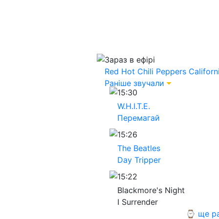
Зараз в ефірі
Red Hot Chili Peppers
Californ
Раніше звучали
15:30
W.H.I.T.E.
Перемагай
15:26
The Beatles
Day Tripper
15:22
Blackmore's Night
I Surrender
⌚ ще р