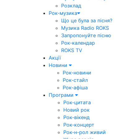
Розклад
Рок-музика
Що це була за пісня?
Музика Radio ROKS
Запропонуйте пісню
Рок-календар
ROKS TV
Акції
Новини
Рок-новини
Рок-стайл
Рок-афіша
Програми
Рок-цитата
Новий рок
Рок-вікенд
Рок-концерт
Рок-н-рол живий