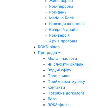
Жива версія
Рок-персона
Рок-день
Made in Rock
Колекція шевронів
Вечірній драйв
Рок-версія
Архів програм
ROKS-відео
Про радіо
Міста і частоти
Як слухати онлайн
Ведучі ефіру
Працівники
Приймаємо музику
Контакти
Потрібна допомога
Лого
ROKS-фото