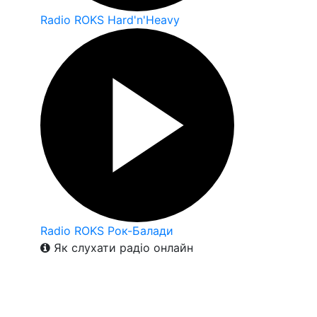
Radio ROKS Hard'n'Heavy
Radio ROKS Рок-Балади
Як слухати радіо онлайн