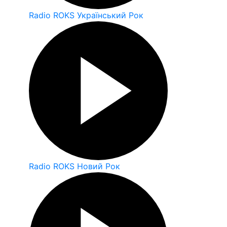
Radio ROKS Український Рок
Radio ROKS Новий Рок