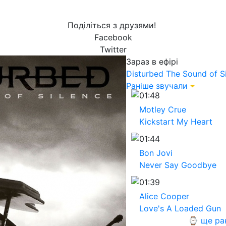
Поділіться з друзями!
Facebook
Twitter
Зараз в ефірі
Disturbed
The Sound of S
Раніше звучали
01:48
Motley Crue
Kickstart My Heart
01:44
Bon Jovi
Never Say Goodbye
01:39
Alice Cooper
Love's A Loaded Gun
⌚ ще ра