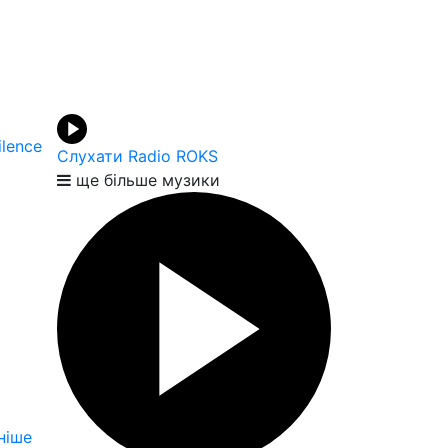
ilence
Слухати Radio ROKS
ще більше музики
ніше