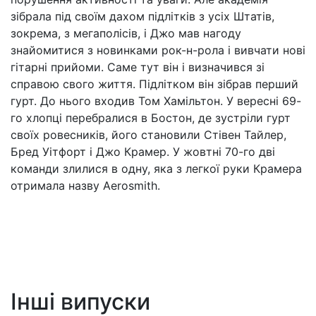
зібрала під своїм дахом підлітків з усіх Штатів,
зокрема, з мегаполісів, і Джо мав нагоду
знайомитися з новинками рок-н-рола і вивчати нові
гітарні прийоми. Саме тут він і визначився зі
справою свого життя. Підлітком він зібрав перший
гурт. До нього входив Том Хамільтон. У вересні 69-
го хлопці перебралися в Бостон, де зустріли гурт
своїх ровесників, його становили Стівен Тайлер,
Бред Уітфорт і Джо Крамер. У жовтні 70-го дві
команди злилися в одну, яка з легкої руки Крамера
отримала назву Aerosmith.
Інші випуски