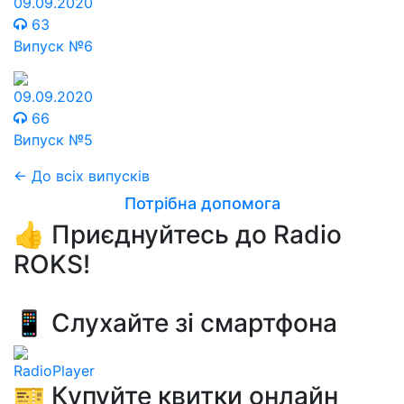
09.09.2020
63
Випуск №6
09.09.2020
66
Випуск №5
← До всіх випусків
Потрібна допомога
👍 Приєднуйтесь до Radio
ROKS!
📱 Слухайте зі смартфона
RadioPlayer
🎫 Купуйте квитки онлайн