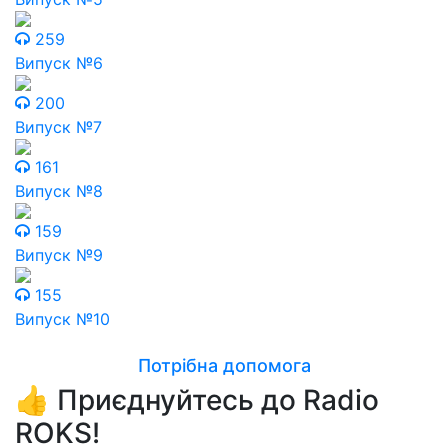
259
Випуск №6
200
Випуск №7
161
Випуск №8
159
Випуск №9
155
Випуск №10
Потрібна допомога
👍 Приєднуйтесь до Radio
ROKS!