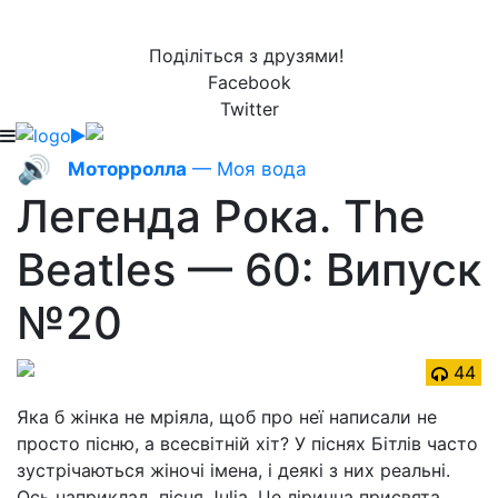
Поділіться з друзями!
Facebook
Twitter
🔊
Моторролла
— Моя вода
Легенда Рока. The
Beatles — 60: Випуск
№20
44
Яка б жінка не мріяла, щоб про неї написали не
просто пісню, а всесвітній хіт? У піснях Бітлів часто
зустрічаються жіночі імена, і деякі з них реальні.
Ось наприклад, пісня Julia. Це лірична присвята