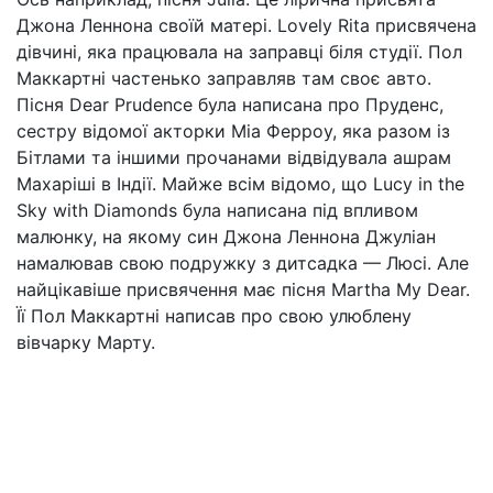
Джона Леннона своїй матері. Lovely Rita присвячена
дівчині, яка працювала на заправці біля студії. Пол
Маккартні частенько заправляв там своє авто.
Пісня Dear Prudence була написана про Пруденс,
сестру відомої акторки Міа Ферроу, яка разом із
Бітлами та іншими прочанами відвідувала ашрам
Махаріші в Індії. Майже всім відомо, що Lucy in the
Sky with Diamonds була написана під впливом
малюнку, на якому син Джона Леннона Джуліан
намалював свою подружку з дитсадка — Люсі. Але
найцікавіше присвячення має пісня Martha My Dear.
Її Пол Маккартні написав про свою улюблену
вівчарку Марту.