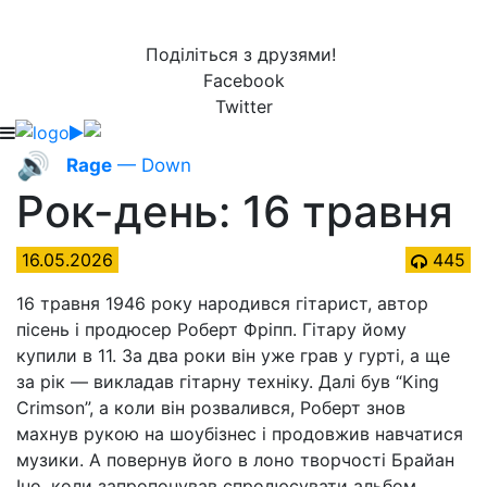
Поділіться з друзями!
Facebook
Twitter
🔊
Rage
— Down
Рок-день: 16 травня
16.05.2026
445
16 травня 1946 року народився гітарист, автор
пісень і продюсер Роберт Фріпп. Гітару йому
купили в 11. За два роки він уже грав у гурті, а ще
за рік — викладав гітарну техніку. Далі був “King
Crimson”, а коли він розвалився, Роберт знов
махнув рукою на шоубізнес і продовжив навчатися
музики. А повернув його в лоно творчості Брайан
Іно, коли запропонував спродюсувати альбом