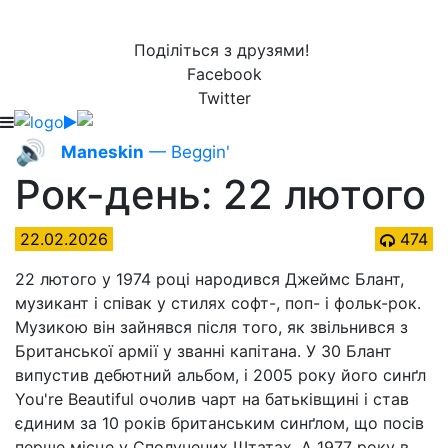
Поділіться з друзями!
Facebook
Twitter
🔊
Maneskin
— Beggin'
Рок-день: 22 лютого
22.02.2026
474
22 лютого у 1974 році народився Джеймс Блант,
музикант і співак у стилях софт-, поп- і фольк-рок.
Музикою він зайнявся після того, як звільнився з
Британської армії у званні капітана. У 30 Блант
випустив дебютний альбом, і 2005 року його синґл
You're Beautiful очолив чарт на батьківщині і став
єдиним за 10 років британським синґлом, що посів
перше місце у Сполучених Штатах. А 1977 року в