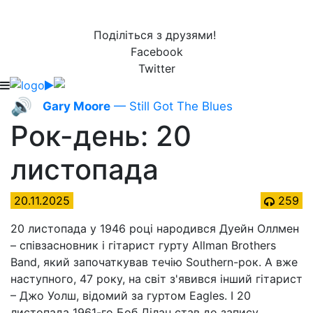
Поділіться з друзями!
Facebook
Twitter
🔊
Gary Moore
— Still Got The Blues
Рок-день: 20
листопада
20.11.2025
259
20 листопада у 1946 році народився Дуейн Оллмен
– співзасновник і гітарист гурту Allman Brothers
Band, який започаткував течію Southern-рок. А вже
наступного, 47 року, на світ з'явився інший гітарист
– Джо Уолш, відомий за гуртом Eagles. І 20
листопада 1961-го Боб Ділан став до запису