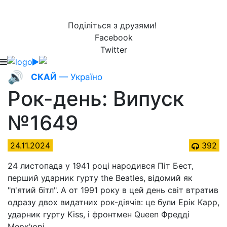
Поділіться з друзями!
Facebook
Twitter
🔊
СКАЙ
— Україно
Рок-день: Випуск
№1649
24.11.2024
392
24 листопада у 1941 році народився Піт Бест,
перший ударник гурту the Beatles, відомий як
"п'ятий бітл". А от 1991 року в цей день світ втратив
одразу двох видатних рок-діячів: це були Ерік Карр,
ударник гурту Kiss, і фронтмен Queen Фредді
Мерк'юрі.