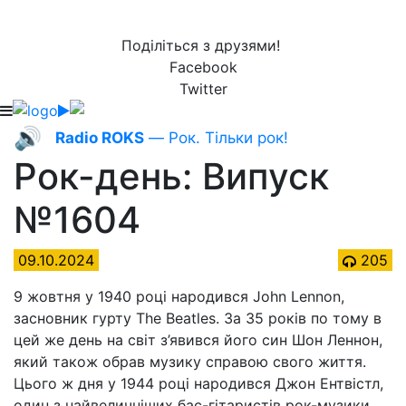
Поділіться з друзями!
Facebook
Twitter
🔊
Radio ROKS
— Рок. Тільки рок!
Рок-день: Випуск
№1604
09.10.2024
205
9 жовтня у 1940 році народився John Lennon,
засновник гурту The Beatles. За 35 років по тому в
цей же день на світ з’явився його син Шон Леннон,
який також обрав музику справою свого життя.
Цього ж дня у 1944 році народився Джон Ентвістл,
один з найвеличніших бас-гітаристів рок-музики,