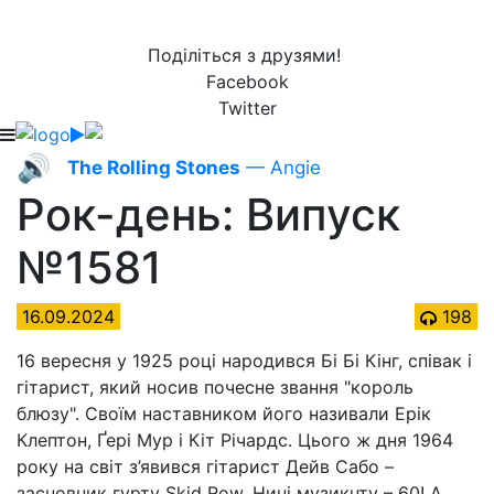
Поділіться з друзями!
Facebook
Twitter
🔊
The Rolling Stones
— Angie
Рок-день: Випуск
№1581
16.09.2024
198
16 вересня у 1925 році народився Бі Бі Кінг, співак і
гітарист, який носив почесне звання "король
блюзу". Своїм наставником його називали Ерік
Клептон, Ґері Мур і Кіт Річардс. Цього ж дня 1964
року на світ з’явився гітарист Дейв Сабо –
засновник гурту Skid Row. Нині музикнту – 60! А