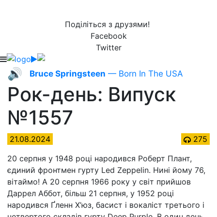
Поділіться з друзями!
Facebook
Twitter
🔊
Bruce Springsteen
— Born In The USA
Рок-день: Випуск
№1557
21.08.2024
275
20 серпня у 1948 році народився Роберт Плант,
єдиний фронтмен гурту Led Zeppelin. Нині йому 76,
вітаймо! А 20 серпня 1966 року у світ прийшов
Даррел Аббот, більш 21 серпня, у 1952 році
народився Ґленн Х’юз, басист і вокаліст третього і
четвертого складів гурту Deep Purple. В один день