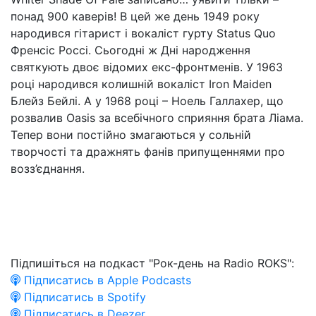
понад 900 каверів! В цей же день 1949 року
народився гітарист і вокаліст гурту Status Quo
Френсіс Россі. Сьогодні ж Дні народження
святкують двоє відомих екс-фронтменів. У 1963
році народився колишній вокаліст Iron Maiden
Блейз Бейлі. А у 1968 році – Ноель Галлахер, що
розвалив Oasis за всебічного сприяння брата Ліама.
Тепер вони постійно змагаються у сольній
творчості та дражнять фанів припущеннями про
возз’єднання.
Підпишіться на подкаст "Рок-день на Radio ROKS":
Підписатись в Apple Podcasts
Підписатись в Spotify
Підписатись в Deezer