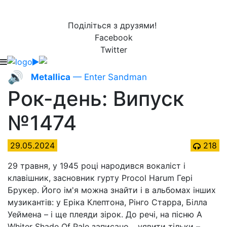
Поділіться з друзями!
Facebook
Twitter
🔊
Metallica
— Enter Sandman
Рок-день: Випуск
№1474
29.05.2024
218
29 травня, у 1945 році народився вокаліст і
клавішник, засновник гурту Procol Harum Гері
Брукер. Його ім'я можна знайти і в альбомах інших
музикантів: у Еріка Клептона, Рінго Старра, Білла
Уеймена – і ще плеяди зірок. До речі, на пісню A
Whiter Shade Of Pale записано… уявити тільки –