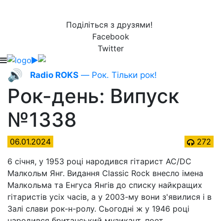
Поділіться з друзями!
Facebook
Twitter
🔊
Radio ROKS
— Рок. Тільки рок!
Рок-день: Випуск
№1338
06.01.2024
272
6 січня, у 1953 році народився гітарист AC/DC
Малкольм Янг. Видання Classic Rock внесло імена
Малкольма та Енгуса Янгів до списку найкращих
гітаристів усіх часів, а у 2003-му вони з'явилися і в
Залі слави рок-н-ролу. Сьогодні ж у 1946 році
народився британський музикант, поет,