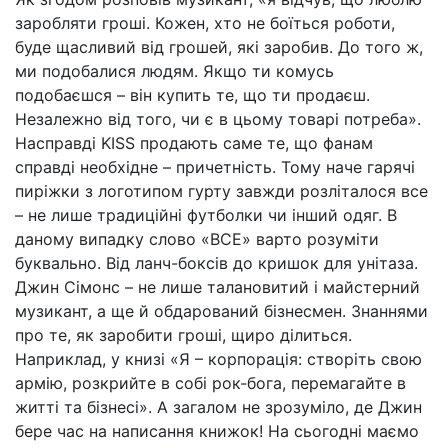
заробляти гроші. Кожен, хто не боїться роботи,
буде щасливий від грошей, які заробив. До того ж,
ми подобалися людям. Якщо ти комусь
подобаєшся – він купить те, що ти продаєш.
Незалежно від того, чи є в цьому товарі потреба».
Насправді KISS продають саме те, що фанам
справді необхідне – причетність. Тому наче гарячі
пиріжки з логотипом гурту завжди розліталося все
– не лише традиційні футболки чи інший одяг. В
даному випадку слово «ВСЕ» варто розуміти
буквально. Від ланч-боксів до кришок для унітаза.
Джин Сімонс – не лише талановитий і майстерний
музикант, а ще й обдарований бізнесмен. Знаннями
про те, як заробити гроші, щиро ділиться.
Наприклад, у книзі «Я – корпорація: створіть свою
армію, розкрийте в собі рок-бога, перемагайте в
житті та бізнесі». А загалом не зрозуміло, де Джин
бере час на написання книжок! На сьогодні маємо