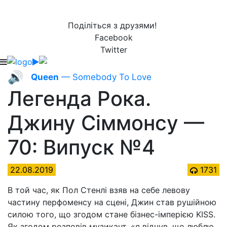
Поділіться з друзями!
Facebook
Twitter
🔊
Queen
— Somebody To Love
Легенда Рока.
Джину Сіммонсу —
70: Випуск №4
22.08.2019
1731
В той час, як Пол Стенлі взяв на себе левову
частину перфоменсу на сцені, Джин став рушійною
силою того, що згодом стане бізнес-імперією KISS.
Як згодом розповів музикант, «я відчув, що люблю