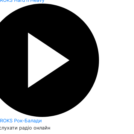
 ROKS Hard'n'Heavy
 ROKS Рок-Балади
слухати радіо онлайн