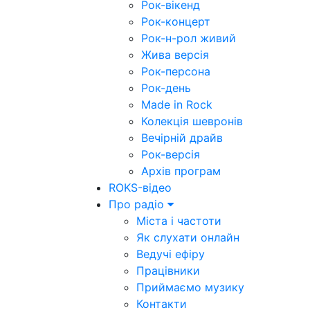
Рок-вікенд
Рок-концерт
Рок-н-рол живий
Жива версія
Рок-персона
Рок-день
Made in Rock
Колекція шевронів
Вечірній драйв
Рок-версія
Архів програм
ROKS-відео
Про радіо
Міста і частоти
Як слухати онлайн
Ведучі ефіру
Працівники
Приймаємо музику
Контакти