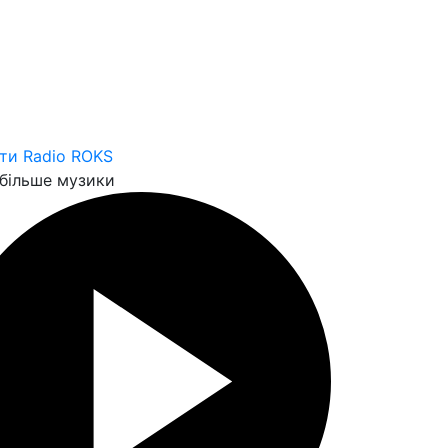
ти Radio ROKS
більше музики