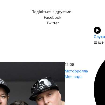
Поділіться з друзями!
Facebook
Twitter
Слуха
ще 
12:08
Моторролла
Моя вода