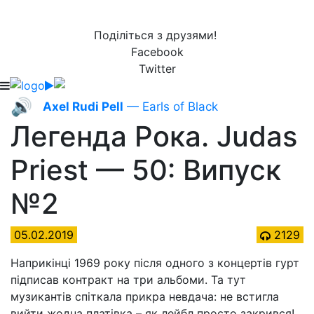
Поділіться з друзями!
Facebook
Twitter
🔊
Axel Rudi Pell
— Earls of Black
Легенда Рока. Judas
Priest — 50: Випуск
№2
05.02.2019
2129
Наприкінці 1969 року після одного з концертів гурт
підписав контракт на три альбоми. Та тут
музикантів спіткала прикра невдача: не встигла
вийти жодна платівка – як лейбл просто закрився!