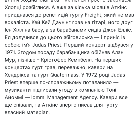
Хлопці розбіглися. А вже за кілька місяців Аткінс
приєднався до репетицій гурту Freight, який не мав
вокаліста. Кей Кей Даунінг грав на гітарі, його друг
Іен Хілл на басу, а за барабанами сидів Джон Елліс.
Ел долучився до цього збіговиська — і приніс із
собою ім’я Judas Priest. Перший концерт відбувся у
1971. Згодом посаду барабанщика обійняв Алан
Мур, пізніше – Крістофер Кемпбелл. На перших
концертах гурт грав, переважно, кавери на
Хендрікса та гурт Quatermass. У 1972 році Judas
Priest вперше по-справжньому поталанило —
музиканти підписали угоду з компанією Тоні
Айоммі — Iommi Management Agency. Кавери все
ще співали, та Аткінс вперто писав для гурту
власний матеріал.