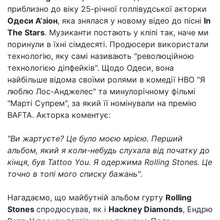
приблизно до віку 25-річної голлівудської акторки
Одеси А’зіон
, яка знялася у новому відео до пісні
In
The Stars
. Музиканти постають у кліпі так, наче ми
поринули в їхні сімдесяті. Продюсери використали
технологію, яку самі називають "революційною
технологією діпфейків". Щодо Одеси, вона
найбільше відома своїми ролями в комедії HBO "Я
люблю Лос-Анджелес" та минулорічному фільмі
"Марті Супрем", за який її номінували на премію
BAFTA. Акторка коментує:
"Ви жартуєте? Це було моєю мрією. Перший
альбом, який я коли-небудь слухала від початку до
кінця, був Tattoo You. Я одержима Rolling Stones. Це
точно в топі мого списку бажань"
.
Нагадаємо, що майбутній альбом гурту
Rolling
Stones
спродюсував, як і
Hackney Diamonds
, Ендрю