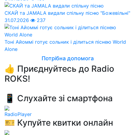
СКАЙ та JAMALA видали спільну пісню "Божевільні"
31.07.2026
237
Тоні Айоммі готує сольник і ділиться піснею World
Alone
Потрібна допомога
👍 Приєднуйтесь до Radio
ROKS!
📱 Слухайте зі смартфона
RadioPlayer
🎫 Купуйте квитки онлайн