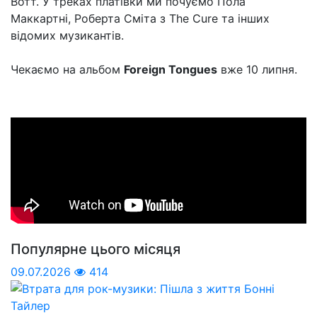
Вотт. У треках платівки ми почуємо Пола
Маккартні, Роберта Сміта з The Cure та інших
відомих музикантів.
Чекаємо на альбом
Foreign Tongues
вже 10 липня.
Популярне цього місяця
09.07.2026
414