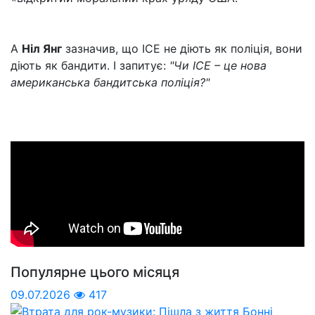
А
Ніл Янг
зазначив, що ICE не діють як поліція, вони
діють як бандити. І запитує:
"Чи ICE – це нова
американська бандитська поліція?"
Популярне цього місяця
09.07.2026
417