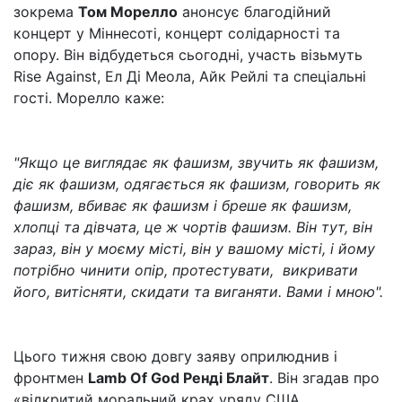
зокрема
Том Морелло
анонсує благодійний
концерт у Міннесоті, концерт солідарності та
опору. Він відбудеться сьогодні, участь візьмуть
Rise Against, Ел Ді Меола, Айк Рейлі та спеціальні
гості. Морелло каже:
"Якщо це виглядає як фашизм, звучить як фашизм,
діє як фашизм, одягається як фашизм, говорить як
фашизм, вбиває як фашизм і бреше як фашизм,
хлопці та дівчата, це ж чортів фашизм. Він тут, він
зараз, він у моєму місті, він у вашому місті, і йому
потрібно чинити опір, протестувати, викривати
його, витісняти, скидати та виганяти. Вами і мною".
Цього тижня свою довгу заяву оприлюднив і
фронтмен
Lamb Of God Ренді Блайт
. Він згадав про
«відкритий моральний крах уряду США.