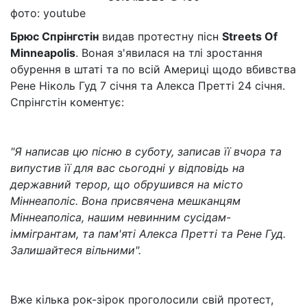
фото: youtube
Брюс Спрінгстін
видав протестну пісн
Streets Of
Minneapolis
. Воная з'явилася на тлі зростання
обурення в штаті та по всій Америці щодо вбивства
Рене Ніколь Гуд 7 січня та Алекса Претті 24 січня.
Спрінгстін коментує:
"Я написав цю пісню в суботу, записав її вчора та
випустив її для вас сьогодні у відповідь на
державний терор, що обрушився на місто
Міннеаполіс. Вона присвячена мешканцям
Міннеаполіса, нашим невинним сусідам-
іммігрантам, та пам'яті Алекса Претті та Рене Гуд.
Залишайтеся вільними".
Вже кілька рок-зірок проголосили свій протест,