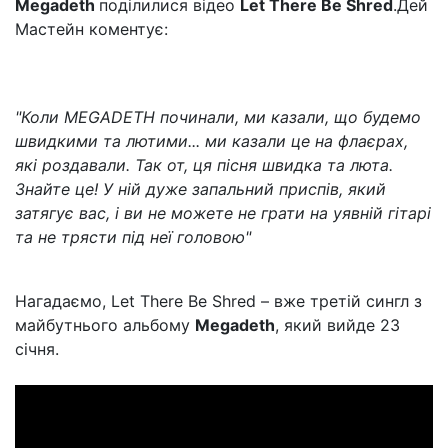
Megadeth
поділилися відео
Let There Be Shred
.Дей
Мастейн коментує:
"Коли MEGADETH починали, ми казали, що будемо
швидкими та лютими... ми казали це на флаєрах,
які роздавали. Так от, ця пісня швидка та люта.
Знайте це! У ній дуже запальний приспів, який
затягує вас, і ви не можете не грати на уявній гітарі
та не трясти під неї головою"
Нагадаємо, Let There Be Shred – вже третій сингл з
майбутнього альбому
Megadeth
, який вийде 23
січня.