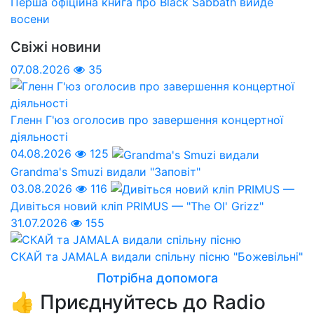
Перша офіційна книга про Black Sabbath вийде
восени
Свіжі новини
07.08.2026
35
Гленн Г'юз оголосив про завершення концертної
діяльності
04.08.2026
125
Grandma's Smuzi видали "Заповіт"
03.08.2026
116
Дивіться новий кліп PRIMUS — "The Ol' Grizz"
31.07.2026
155
СКАЙ та JAMALA видали спільну пісню "Божевільні"
Потрібна допомога
👍 Приєднуйтесь до Radio