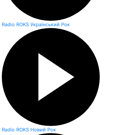
Radio ROKS Український Рок
Radio ROKS Новий Рок