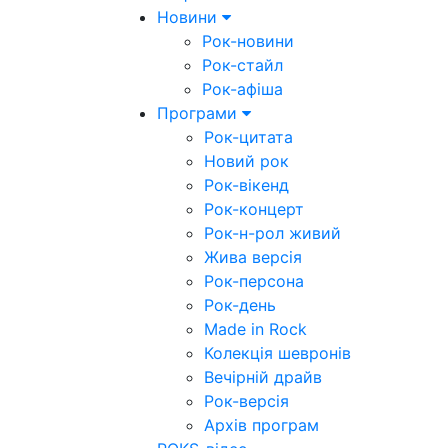
Новини
Рок-новини
Рок-стайл
Рок-афіша
Програми
Рок-цитата
Новий рок
Рок-вікенд
Рок-концерт
Рок-н-рол живий
Жива версія
Рок-персона
Рок-день
Made in Rock
Колекція шевронів
Вечірній драйв
Рок-версія
Архів програм