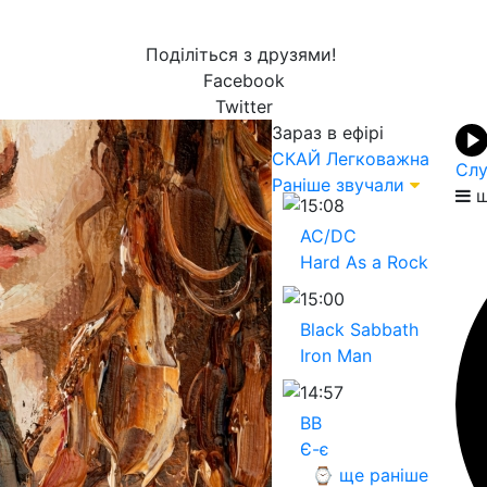
Поділіться з друзями!
Facebook
Twitter
Зараз в ефірі
СКАЙ
Легковажна
Слу
Раніше звучали
щ
15:08
AC/DC
Hard As a Rock
15:00
Black Sabbath
Iron Man
14:57
ВВ
Є-є
⌚ ще раніше