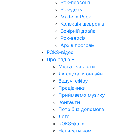
Рок-персона
Рок-день
Made in Rock
Колекція шевронів
Вечірній драйв
Рок-версія
Архів програм
ROKS-відео
Про радіо
Міста і частоти
Як слухати онлайн
Ведучі ефіру
Працівники
Приймаємо музику
Контакти
Потрібна допомога
Лого
ROKS-фото
Написати нам