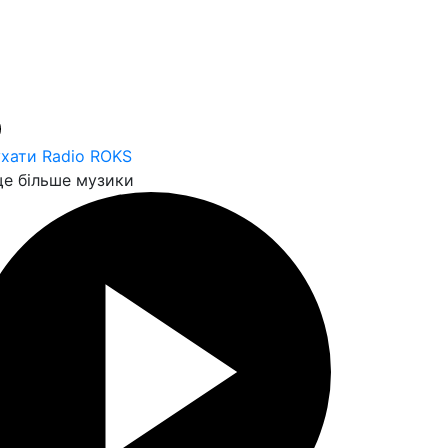
хати Radio ROKS
е більше музики