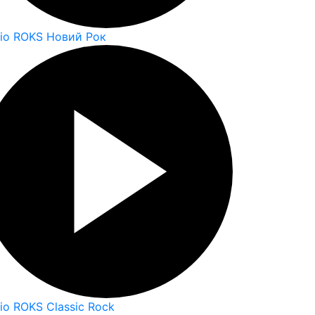
io ROKS Новий Рок
io ROKS Classic Rock