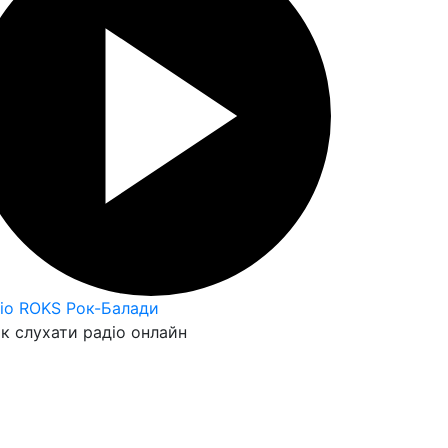
io ROKS Рок-Балади
к слухати радіо онлайн