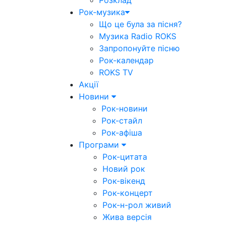
Розклад
Рок-музика
Що це була за пісня?
Музика Radio ROKS
Запропонуйте пісню
Рок-календар
ROKS TV
Акції
Новини
Рок-новини
Рок-стайл
Рок-афіша
Програми
Рок-цитата
Новий рок
Рок-вікенд
Рок-концерт
Рок-н-рол живий
Жива версія