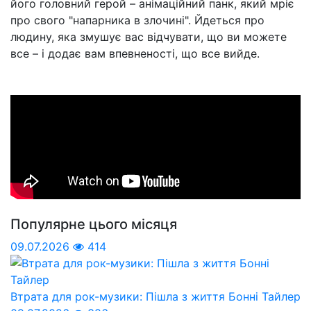
його головний герой – анімаційний панк, який мріє
про свого "напарника в злочині". Йдеться про
людину, яка змушує вас відчувати, що ви можете
все – і додає вам впевненості, що все вийде.
Популярне цього місяця
09.07.2026
414
Втрата для рок-музики: Пішла з життя Бонні Тайлер