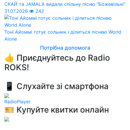
СКАЙ та JAMALA видали спільну пісню "Божевільні"
31.07.2026
242
Тоні Айоммі готує сольник і ділиться піснею World
Alone
Потрібна допомога
👍 Приєднуйтесь до Radio
ROKS!
📱 Слухайте зі смартфона
RadioPlayer
🎫 Купуйте квитки онлайн