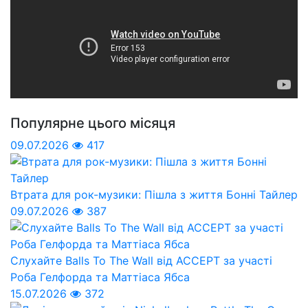
Популярне цього місяця
09.07.2026
417
Втрата для рок-музики: Пішла з життя Бонні Тайлер
09.07.2026
387
Слухайте Balls To The Wall від ACCEPT за участі
Роба Гелфорда та Маттіаса Ябса
15.07.2026
372