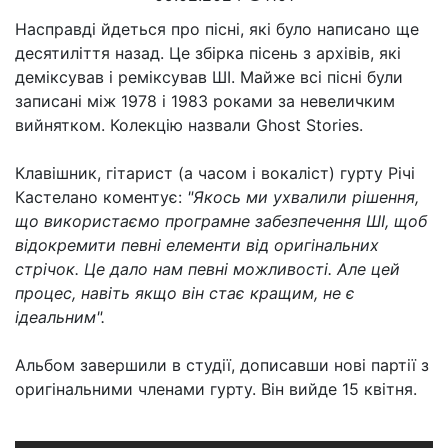
Насправді йдеться про пісні, які було написано ще
десятиліття назад. Це збірка пісень з архівів, які
деміксував і реміксував ШІ. Майже всі пісні були
записані між 1978 і 1983 роками за невеличким
вийнятком. Колекцію назвали Ghost Stories.
Клавішник, гітарист (а часом і вокаліст) гурту Річі
Кастелано коментує:
"Якось ми ухвалили рішення,
що використаємо програмне забезпечення ШІ, щоб
відокремити певні елементи від оригінальних
стрічок. Це дало нам певні можливості. Але цей
процес, навіть якщо він стає кращим, не є
ідеальним".
Альбом завершили в студії, дописавши нові партії з
оригінальними членами гурту. Він вийде 15 квітня.