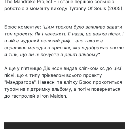
The Mandrake Project – і стане першою сольною
роботою з моменту виходу Tyranny Of Souls (2005).
Брюс коментує:
"Цим треком було важливо задати
тон проекту. Як і належить її назві, це важка пісня, і
в ній є чудовий великий риф… але також є
справжня мелодія в приспіві, яка відображає світло
й тінь, що ви їх почуєте в решті альбому".
А ще у п'ятницю Дікінсон видав кліп-комікс до цієї
пісні, що є типу пріквелом всього проекту
"Мандрагора". Навесні та влітку Брюс прокотиться
туром на підтримку альбому, а потім повернеться
до гастролей з Iron Maiden.