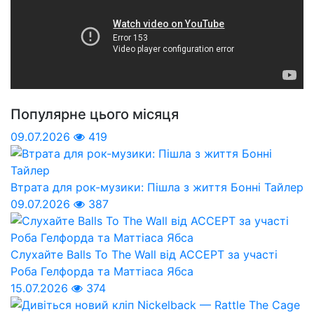
Популярне цього місяця
09.07.2026
419
Втрата для рок-музики: Пішла з життя Бонні Тайлер
09.07.2026
387
Слухайте Balls To The Wall від ACCEPT за участі
Роба Гелфорда та Маттіаса Ябса
15.07.2026
374