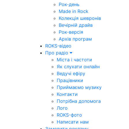
Рок-день
Made in Rock
Колекція шевронів
Вечірній драйв
Рок-версія
Архів програм
ROKS-відео
Про радіо
Міста і частоти
Як слухати онлайн
Ведучі ефіру
Працівники
Приймаємо музику
Контакти
Потрібна допомога
Лого
ROKS-фото
Написати нам
Замовити рекламу