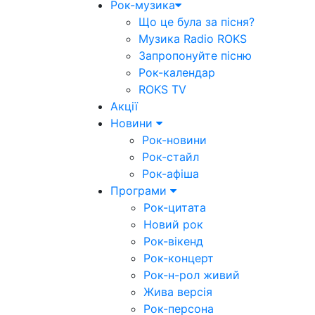
Рок-музика
Що це була за пісня?
Музика Radio ROKS
Запропонуйте пісню
Рок-календар
ROKS TV
Акції
Новини
Рок-новини
Рок-стайл
Рок-афіша
Програми
Рок-цитата
Новий рок
Рок-вікенд
Рок-концерт
Рок-н-рол живий
Жива версія
Рок-персона