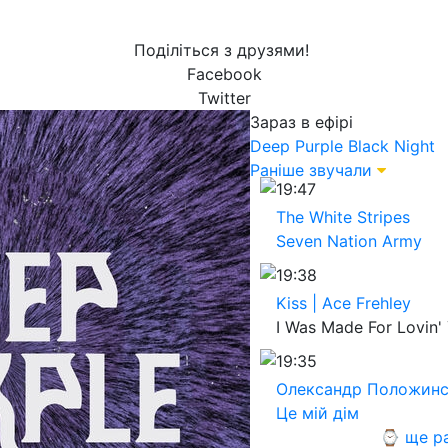
Поділіться з друзями!
Facebook
Twitter
Зараз в ефірі
Deep Purple
Black Night
Раніше звучали
19:47
The White Stripes
Seven Nation Army
19:38
Kiss | Ace Frehley
I Was Made For Lovin'
19:35
Олександр Положин
Це мій дім
⌚ ще р