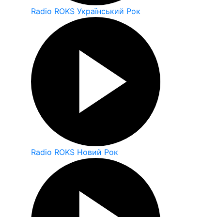
Radio ROKS Український Рок
Radio ROKS Новий Рок