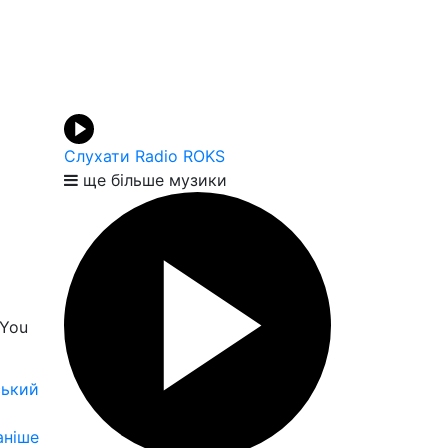
Слухати Radio ROKS
ще більше музики
 You
ський
аніше