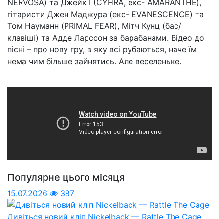
NERVOSA) та Джейк І (CYHRA, екс- AMARANTHE),
гітаристи Джен Маджура (екс- EVANESCENCE) та
Том Науманн (PRIMAL FEAR), Мітч Кунц (бас/
клавіші) та Адде Ларссон за барабанами. Відео до
пісні – про нову гру, в яку всі рубаються, наче їм
нема чим більше зайнятись. Але веселеньке.
Популярне цього місяця
15.07.2026
387
Дивіться новий кліп Nickelback — Rattle The Cage