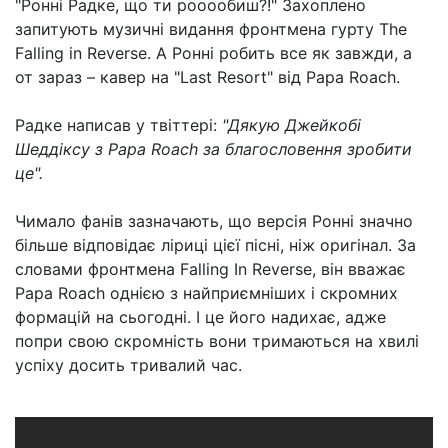
"Ронні Радке, що ти рооообиш?!" Захоплено
запитують музичні видання фронтмена гурту The
Falling in Reverse. А Ронні робить все як завжди, а
от зараз – кавер на "Last Resort" від Papa Roach.
Радке написав у твіттері:
"Дякую Джейкобі
Шеддіксу з Papa Roach за благословення зробити
це".
Чимало фанів зазначають, що версія Ронні значно
більше відповідає ліриці цієї пісні, ніж оригінал. За
словами фронтмена Falling In Reverse, він вважає
Papa Roach однією з найприємніших і скромних
формацій на сьогодні. І це його надихає, адже
попри свою скромність вони тримаються на хвилі
успіху досить тривалий час.