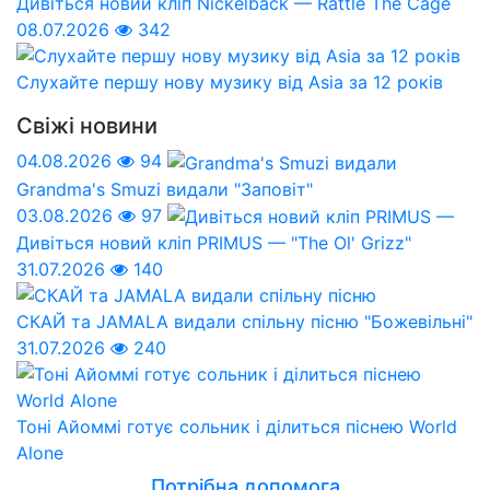
Дивіться новий кліп Nickelback — Rattle The Cage
08.07.2026
342
Слухайте першу нову музику від Asia за 12 років
Свіжі новини
04.08.2026
94
Grandma's Smuzi видали "Заповіт"
03.08.2026
97
Дивіться новий кліп PRIMUS — "The Ol' Grizz"
31.07.2026
140
СКАЙ та JAMALA видали спільну пісню "Божевільні"
31.07.2026
240
Тоні Айоммі готує сольник і ділиться піснею World
Alone
Потрібна допомога