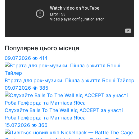
Популярне цього місяця
09.07.2026
414
Втрата для рок-музики: Пішла з життя Бонні Тайлер
09.07.2026
385
Слухайте Balls To The Wall від ACCEPT за участі
Роба Гелфорда та Маттіаса Ябса
15.07.2026
366