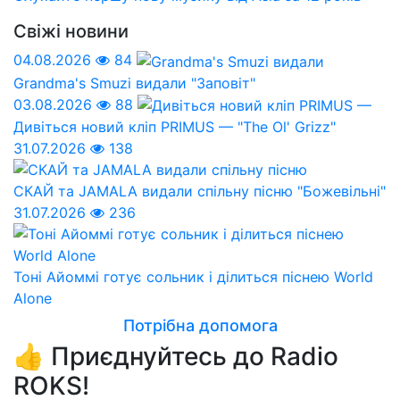
Свіжі новини
04.08.2026
84
Grandma's Smuzi видали "Заповіт"
03.08.2026
88
Дивіться новий кліп PRIMUS — "The Ol' Grizz"
31.07.2026
138
СКАЙ та JAMALA видали спільну пісню "Божевільні"
31.07.2026
236
Тоні Айоммі готує сольник і ділиться піснею World
Alone
Потрібна допомога
👍 Приєднуйтесь до Radio
ROKS!