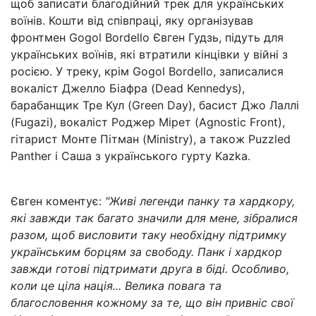
щоб записати благодійний трек для українських
воїнів. Кошти від співпраці, яку організував
фронтмен Gogol Bordello Євген Гудзь, підуть для
українських воїнів, які втратили кінцівки у війні з
росією. У треку, крім Gogol Bordello, записалися
вокаліст Джелло Біафра (Dead Kennedys),
барабанщик Тре Кул (Green Day), басист Джо Лаллі
(Fugazi), вокаліст Роджер Мірет (Agnostic Front),
гітарист Монте Пітман (Ministry), а також Puzzled
Panther і Саша з українського гурту Kazka.
Євген коментує:
"Живі легенди панку та хардкору,
які завжди так багато значили для мене, зібралися
разом, щоб висловити таку необхідну підтримку
українським борцям за свободу. Панк і хардкор
завжди готові підтримати друга в біді. Особливо,
коли це ціла нація... Велика повага та
благословення кожному за те, що він привніс свої