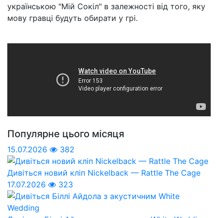
українською "Мій Сокіл" в залежності від того, яку
мову гравці будуть обирати у грі.
Популярне цього місяця
15.07.2026
382
Дивіться новий кліп Nickelback — Rattle The Cage
17.07.2026
323