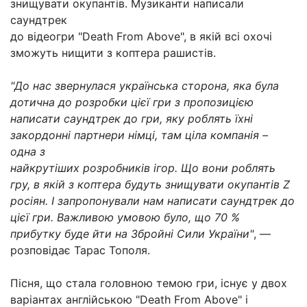
знищувати окупантів. Музиканти написали
саундтрек
до відеогри "Death From Above", в якій всі охочі
зможуть нищити з коптера рашистів.
"До нас звернулася українська сторона, яка була
дотична до розробки цієї гри з пропозицією
написати саундтрек до гри, яку роблять їхні
закордонні партнери німці, там ціла компанія –
одна з
найкрутіших розробників ігор. Що вони роблять
гру, в якій з коптера будуть знищувати окупантів Z
росіян. І запропонували нам написати саундтрек до
цієї гри. Важливою умовою було, що 70 %
прибутку буде йти на Збройні Сили України"
, —
розповідає Тарас Тополя.
Пісня, що стала головною темою гри, існує у двох
варіантах англійською "Death From Above" і