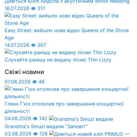
Дивіться Біллі Айдола з акустичним White Wedding
16.07.2026
317
Easy Street: вийшло нове відео Queens of the Stone
Age
14.07.2026
307
Слухайте ранішу не видану пісню Thin Lizzy
Свіжі новини
07.08.2026
46
Гленн Г'юз оголосив про завершення концертної
діяльності
04.08.2026
142
Grandma's Smuzi видали "Заповіт"
03.08.2026
126