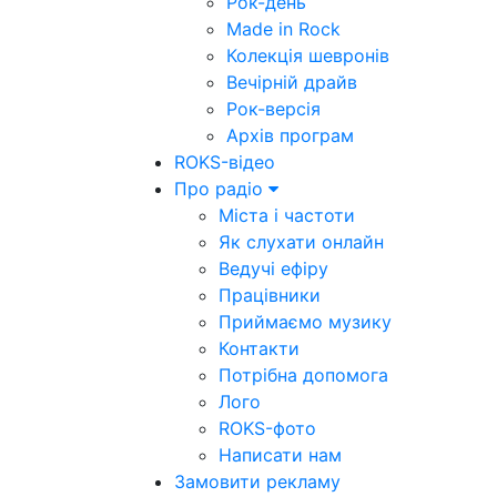
Рок-день
Made in Rock
Колекція шевронів
Вечірній драйв
Рок-версія
Архів програм
ROKS-відео
Про радіо
Міста і частоти
Як слухати онлайн
Ведучі ефіру
Працівники
Приймаємо музику
Контакти
Потрібна допомога
Лого
ROKS-фото
Написати нам
Замовити рекламу