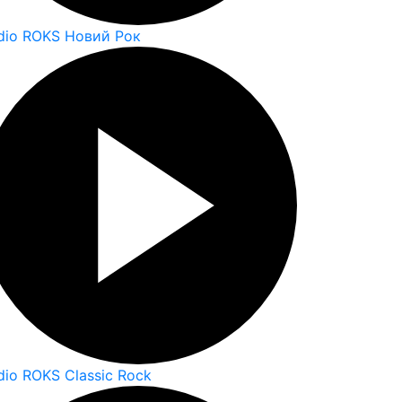
dio ROKS Новий Рок
dio ROKS Classic Rock