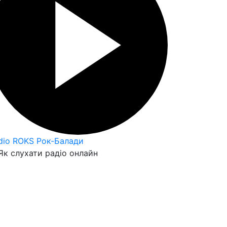
dio ROKS Рок-Балади
к слухати радіо онлайн