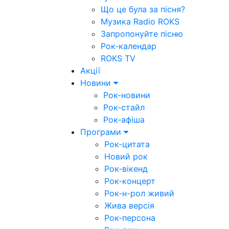
Що це була за пісня?
Музика Radio ROKS
Запропонуйте пісню
Рок-календар
ROKS TV
Акції
Новини
Рок-новини
Рок-стайл
Рок-афіша
Програми
Рок-цитата
Новий рок
Рок-вікенд
Рок-концерт
Рок-н-рол живий
Жива версія
Рок-персона