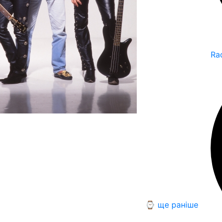
Ra
⌚ ще раніше