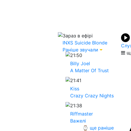
Зараз в ефірі
INXS
Suicide Blonde
Слу
Раніше звучали
ще
21:50
Billy Joel
A Matter Of Trust
21:41
Kiss
Crazy Crazy Nights
21:38
Riffmaster
Важелі
⌚ ще раніше