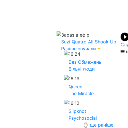
Зараз в ефірі
Suzi Quatro
All Shook Up
Сл
Раніше звучали
щ
16:24
Без Обмежень
Вільні люди
16:19
Queen
The Miracle
16:12
Slipknot
Psychosocial
⌚ ще раніше