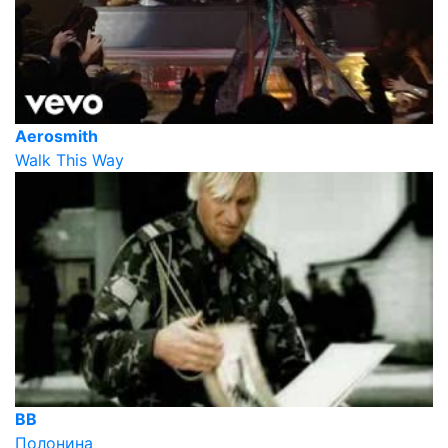
Aerosmith
Walk This Way
ВВ
Полонина