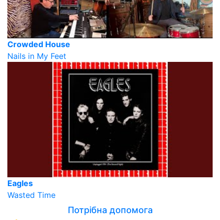
Crowded House
Nails in My Feet
Eagles
Wasted Time
Потрібна допомога