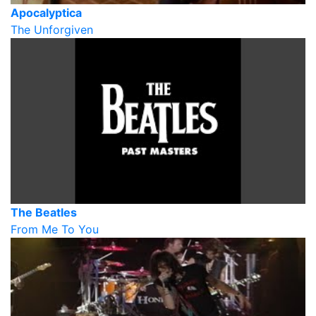
Apocalyptica
The Unforgiven
The Beatles
From Me To You