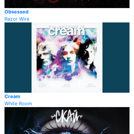
Obsessed
Razor Wire
Cream
White Room