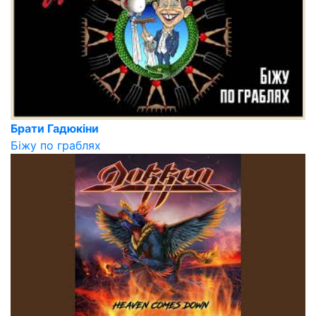
Брати Гадюкіни
Біжу по граблях