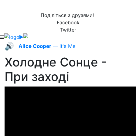
Поділіться з друзями!
Facebook
Twitter
🔊
Alice Cooper
— It's Me
Холодне Сонце -
При заході