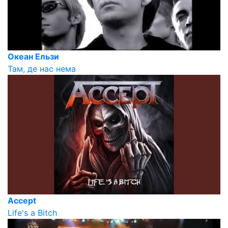
Океан Ельзи
Там, де нас нема
Accept
Life's a Bitch