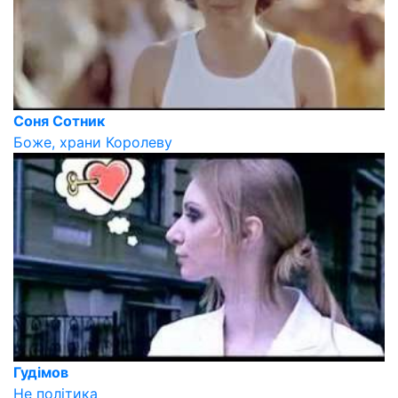
Соня Сотник
Боже, храни Королеву
Гудiмов
Не політика