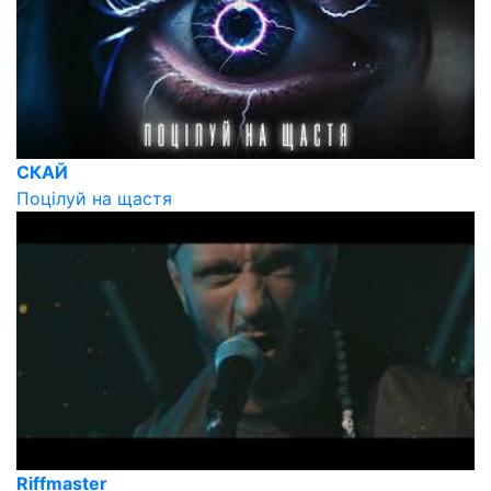
СКАЙ
Поцілуй на щастя
Riffmaster