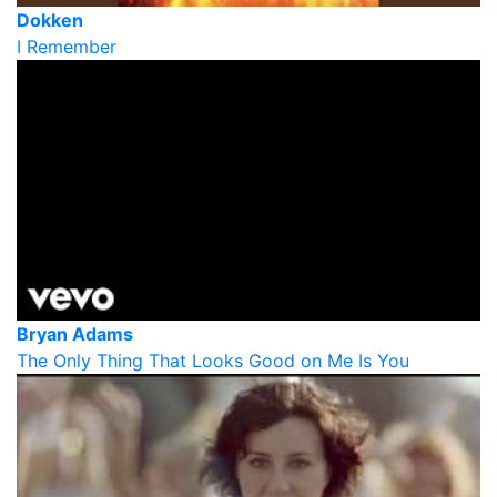
Dokken
I Remember
Bryan Adams
The Only Thing That Looks Good on Me Is You