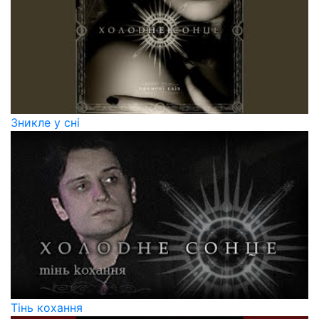
Зникле у сні
Тінь кохання