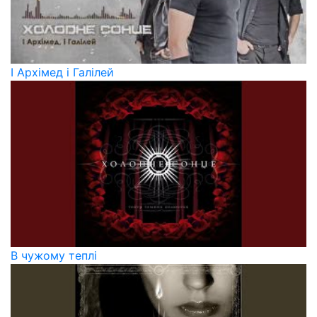
І Архімед і Галілей
В чужому теплі