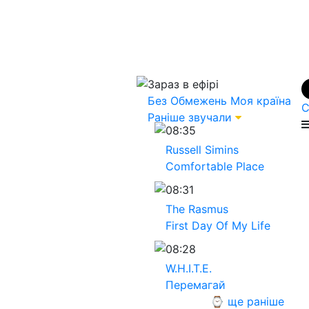
Зараз в ефірі
Без Обмежень
Моя країна
С
Раніше звучали
08:35
Russell Simins
Comfortable Place
08:31
The Rasmus
First Day Of My Life
08:28
W.H.I.T.E.
Перемагай
⌚ ще раніше