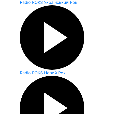
Radio ROKS Український Рок
Radio ROKS Новий Рок