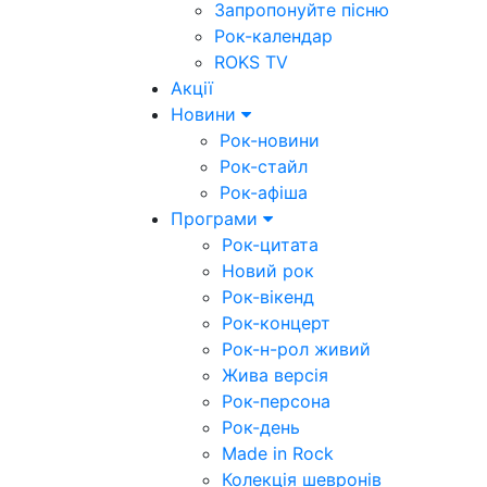
Запропонуйте пісню
Рок-календар
ROKS TV
Акції
Новини
Рок-новини
Рок-стайл
Рок-афіша
Програми
Рок-цитата
Новий рок
Рок-вікенд
Рок-концерт
Рок-н-рол живий
Жива версія
Рок-персона
Рок-день
Made in Rock
Колекція шевронів