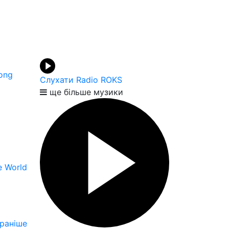
ong
Слухати Radio ROKS
ще більше музики
e World
раніше