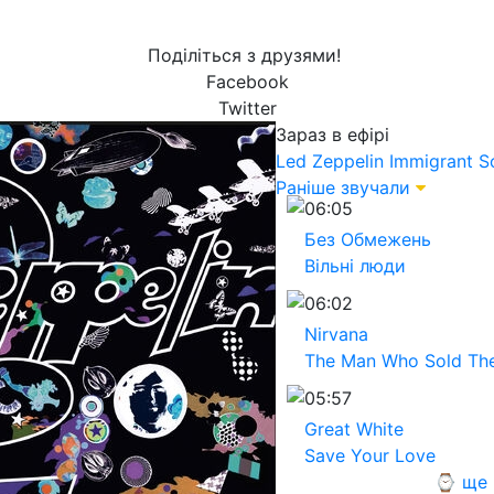
Поділіться з друзями!
Facebook
Twitter
Зараз в ефірі
Led Zeppelin
Immigrant S
Раніше звучали
06:05
Без Обмежень
Вільні люди
06:02
Nirvana
The Man Who Sold Th
05:57
Great White
Save Your Love
⌚ ще 