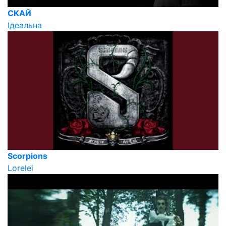
СКАЙ
Ідеальна
Scorpions
Lorelei