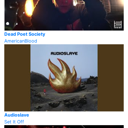
Dead Poet Society
AmericanBlood
Audioslave
Set It Off