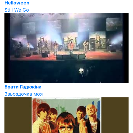
Helloween
Still We Go
Брати Гадюкіни
Звьоздочка моя