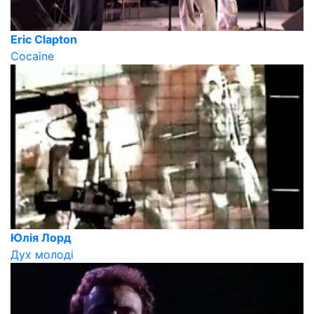
Eric Clapton
Cocaine
Юлія Лорд
Дух молоді