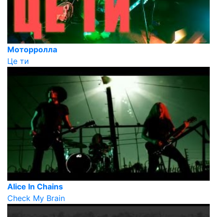
Моторролла
Це ти
Alice In Chains
Check My Brain