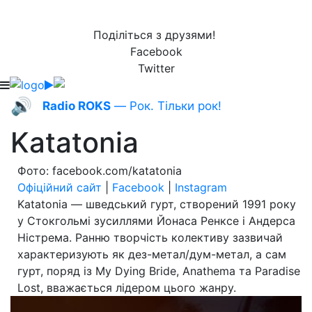
Поділіться з друзями!
Facebook
Twitter
🔊
Radio ROKS
— Рок. Тільки рок!
Katatonia
Фото: facebook.com/katatonia
Офіційний сайт
|
Facebook
|
Instagram
Katatonia — шведський гурт, створений 1991 року
у Стокгольмі зусиллями Йонаса Ренксе і Андерса
Ністрема. Ранню творчість колективу зазвичай
характеризують як дез-метал/дум-метал, а сам
гурт, поряд із My Dying Bride, Anathema та Paradise
Lost, вважається лідером цього жанру.