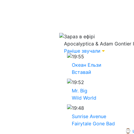
Зараз в ефірі
Apocalyptica & Adam Gontier
Раніше звучали
19:55
Океан Ельзи
Вставай
19:52
Mr. Big
Wild World
19:48
Sunrise Avenue
Fairytale Gone Bad
⌚ щ