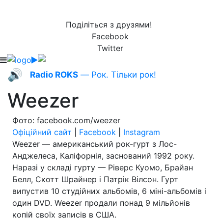
Поділіться з друзями!
Facebook
Twitter
🔊
Radio ROKS
— Рок. Тільки рок!
Weezer
Фото: facebook.com/weezer
Офіційний сайт
|
Facebook
|
Instagram
Weezer — американський рок-гурт з Лос-
Анджелеса, Каліфорнія, заснований 1992 року.
Наразі у складі гурту — Ріверс Куомо, Брайан
Белл, Скотт Шрайнер і Патрік Вілсон. Гурт
випустив 10 студійних альбомів, 6 міні-альбомів і
один DVD. Weezer продали понад 9 мільйонів
копій своїх записів в США.