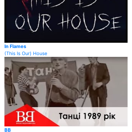
In Flames
(This Is Our) House
ВВ