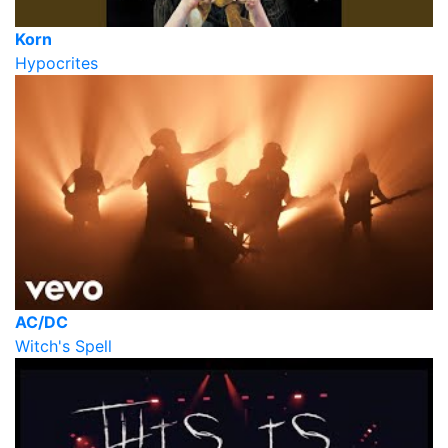
Korn
Hypocrites
AC/DC
Witch's Spell