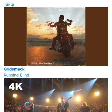
Танці
Godsmack
Running Blind