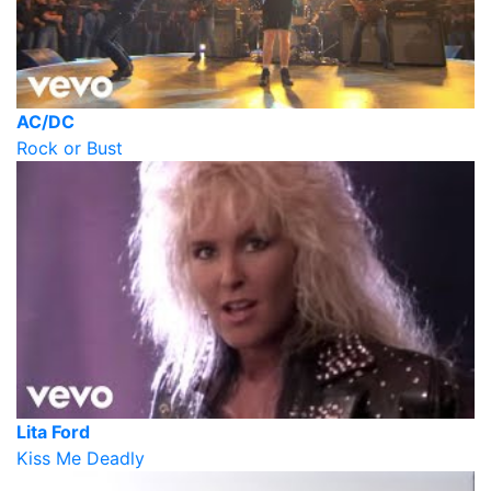
AC/DC
Rock or Bust
Lita Ford
Kiss Me Deadly