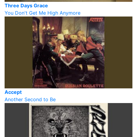
Three Days Grace
You Don't Get Me High Anymore
Accept
Another Second to Be