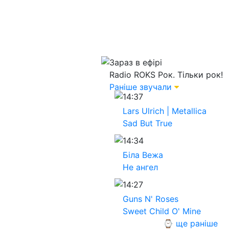
Зараз в ефірі
Radio ROKS
Рок. Тільки рок!
Раніше звучали
14:37
Lars Ulrich | Metallica
Sad But True
14:34
Біла Вежа
Не ангел
14:27
Guns N' Roses
Sweet Child O' Mine
⌚ ще раніше