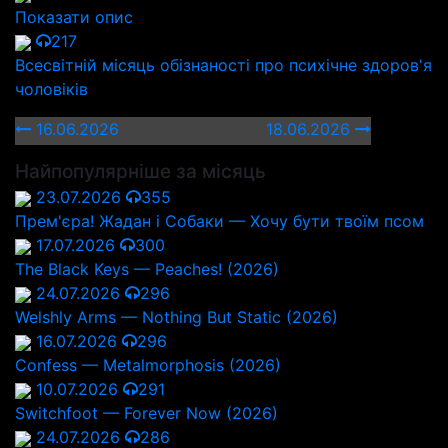
Показати опис
217
Всесвітній місяць обізнаності про психічне здоров'я
чоловіків
16.06.2026
18.06.2026
Найпопулярніше за місяць
23.07.2026
355
Прем'єра! Жадан і Собаки — Хочу бути твоїм псом
17.07.2026
300
The Black Keys — Peaches! (2026)
24.07.2026
296
Welshly Arms — Nothing But Static (2026)
16.07.2026
296
Confess — Metalmorphosis (2026)
10.07.2026
291
Switchfoot — Forever Now (2026)
24.07.2026
286