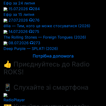
Ефір за 24 липня
15.07.2026
284
Ефір за 15 липня
27.07.2026
276
éllia — Тим, кого це може стосуватися (2026)
14.07.2026
275
The Rolling Stones — Foreign Tongues (2026)
08.07.2026
273
Deep Purple — SPLAT! (2026)
Потрібна допомога
👍 Приєднуйтесь до Radio
ROKS!
📱 Слухайте зі смартфона
RadioPlayer