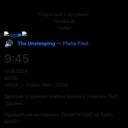
Поділіться з друзями!
Facebook
Twitter
🔊
The Unsleeping
— Ptaha Fred
9:45
17.06.2026
298
TARJA — Frisson Noir (2026)
Десятий студійний альбом фінської співачки Тар'ї
Турунен.
Підпишіться на подкаст "[КАМТУГЕЗА] на Radio
ROKS":