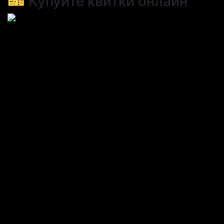
🎫 Купуйте квитки онлайн