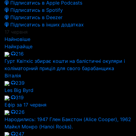
Підписатись в Apple Podcasts
Підписатись в Spotify
Підписатись в Deezer
Підписатись в інших додатках
17 червня
Найновіше
Найкрайще
216
Гурт Квіткіс збирає кошти на балістичні окуляри і
коліматорний приціл для свого барабанщика
Віталія
239
Les Big Byrd
319
Ефір за 17 червня
226
Народились: 1947 Глен Бакстон (Alice Cooper), 1962
Майкл Монро (Hanoi Rocks).
247