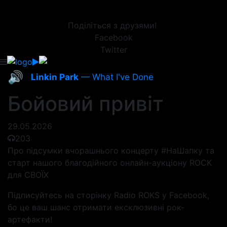
Поділіться з друзями!
Facebook
Twitter
🔊
Linkin Park
— What I've Done
Бойовий привіт
29.05.2026
203
Про підсумки вчорашнього концерту #НаШапку та
старт нашого благодійного онлайн-аукціону ROCK
для СВОЇХ
Підписуйтесь на сторінку Radio ROKS у Facebook,
бо це ваш шанс отримати ексклюзивні рок-
артефакти!