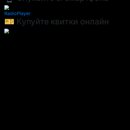
RadioPlayer
🎫 Купуйте квитки онлайн