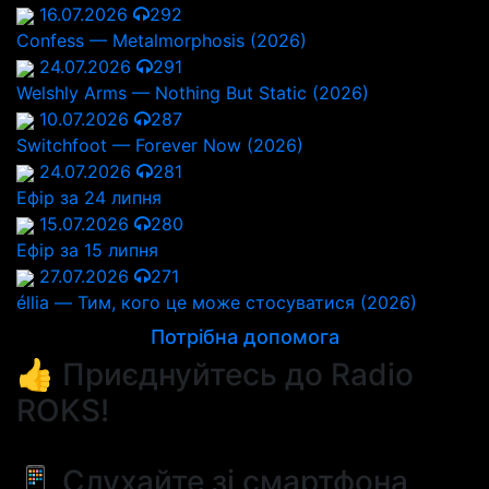
16.07.2026
292
Confess — Metalmorphosis (2026)
24.07.2026
291
Welshly Arms — Nothing But Static (2026)
10.07.2026
287
Switchfoot — Forever Now (2026)
24.07.2026
281
Ефір за 24 липня
15.07.2026
280
Ефір за 15 липня
27.07.2026
271
éllia — Тим, кого це може стосуватися (2026)
Потрібна допомога
👍 Приєднуйтесь до Radio
ROKS!
📱 Слухайте зі смартфона