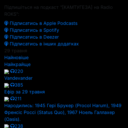
Підпишіться на подкаст "[КАМТУГЕЗА] на Radio
ROKS":
Підписатись в Apple Podcasts
Підписатись в Spotify
Підписатись в Deezer
Підписатись в інших додатках
29 травня
Найновіше
Найкрайще
220
Vandevander
385
Ефір за 29 травня
211
Народились: 1945 Гері Брукер (Procol Harum), 1949
Френсіс Россі (Status Quo), 1967 Ноель Галлахер
(Oasis).
238