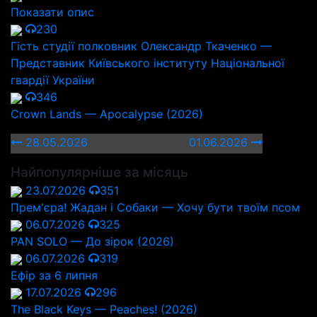
Показати опис
230
Гість студії полковник Олександр Ткаченко —
Представник Київського інституту Національної
гвардії України
346
Crown Lands — Apocalypse (2026)
28.05.2026
01.06.2026
Найпопулярніше за місяць
23.07.2026
351
Прем'єра! Жадан і Собаки — Хочу бути твоїм псом
06.07.2026
325
PAN SOLO — До зірок (2026)
06.07.2026
319
Ефір за 6 липня
17.07.2026
296
The Black Keys — Peaches! (2026)